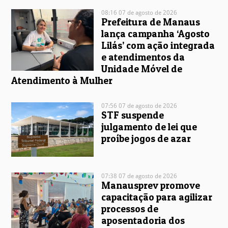
08:16 07 de agosto de 2026
Prefeitura de Manaus
lança campanha ‘Agosto
Lilás’ com ação integrada
e atendimentos da
Unidade Móvel de
Atendimento à Mulher
07:56 07 de agosto de 2026
STF suspende
julgamento de lei que
proíbe jogos de azar
07:38 07 de agosto de 2026
Manausprev promove
capacitação para agilizar
processos de
aposentadoria dos