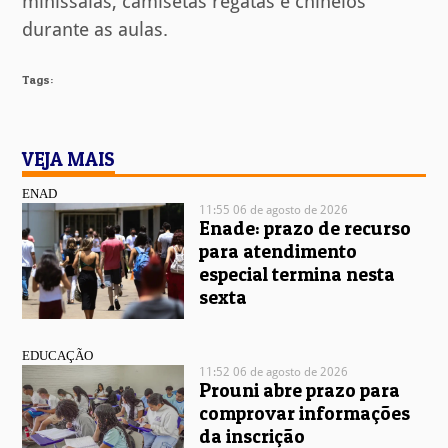
minissaias, camisetas regatas e chinelos
durante as aulas.
Tags:
VEJA MAIS
ENAD
11:55 06 de agosto de 2026
Enade: prazo de recurso
para atendimento
especial termina nesta
sexta
EDUCAÇÃO
11:52 06 de agosto de 2026
Prouni abre prazo para
comprovar informações
da inscrição