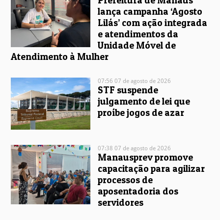
lança campanha ‘Agosto
Lilás’ com ação integrada
e atendimentos da
Unidade Móvel de
Atendimento à Mulher
07:56 07 de agosto de 2026
STF suspende
julgamento de lei que
proíbe jogos de azar
07:38 07 de agosto de 2026
Manausprev promove
capacitação para agilizar
processos de
aposentadoria dos
servidores