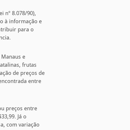
i nº 8.078/90),
ito à informação e
ribuir para o
ncia.
e Manaus e
atalinas, frutas
iação de preços de
encontrada entre
ou preços entre
33,99. Já o
sa, com variação