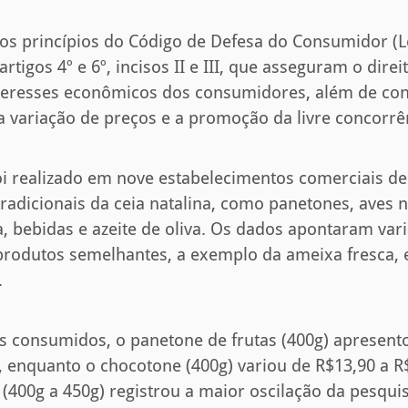
os princípios do Código de Defesa do Consumidor (Le
rtigos 4º e 6º, incisos II e III, que asseguram o dire
teresses econômicos dos consumidores, além de cont
variação de preços e a promoção da livre concorrê
oi realizado em nove estabelecimentos comerciais d
tradicionais da ceia natalina, como panetones, aves n
a, bebidas e azeite de oliva. Os dados apontaram var
produtos semelhantes, a exemplo da ameixa fresca, 
.
is consumidos, o panetone de frutas (400g) apresent
, enquanto o chocotone (400g) variou de R$13,90 a R$
(400g a 450g) registrou a maior oscilação da pesqui