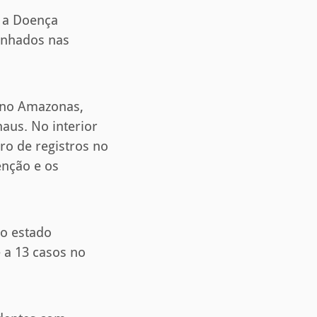
 a Doença
anhados nas
s no Amazonas,
us. No interior
ro de registros no
enção e os
 o estado
e a 13 casos no