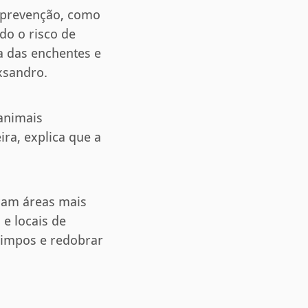
e prevenção, como
do o risco de
a das enchentes e
exsandro.
animais
ira, explica que a
scam áreas mais
e locais de
limpos e redobrar