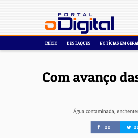
INÍCIO
DESTAQUES
NOTÍCIAS EM GERA
Com avanço das
Água contaminada, enchentes
00
0