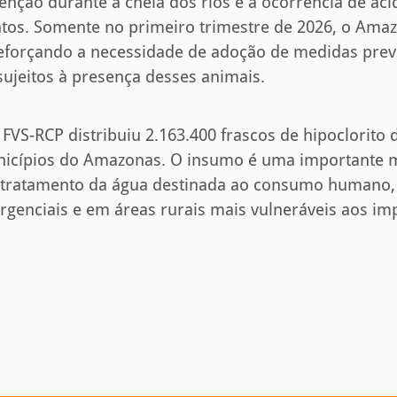
enção durante a cheia dos rios é a ocorrência de ac
os. Somente no primeiro trimestre de 2026, o Amaz
reforçando a necessidade de adoção de medidas prev
sujeitos à presença desses animais.
FVS-RCP distribuiu 2.163.400 frascos de hipoclorito 
nicípios do Amazonas. O insumo é uma importante 
 tratamento da água destinada ao consumo humano,
genciais e em áreas rurais mais vulneráveis aos imp