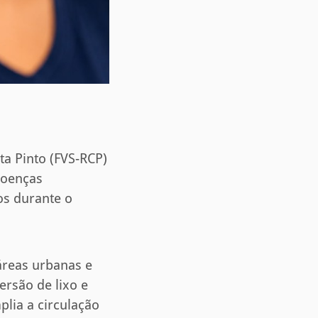
a Pinto (FVS-RCP)
doenças
os durante o
áreas urbanas e
ersão de lixo e
lia a circulação