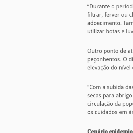
“Durante o períod
filtrar, ferver o
adoecimento. Tamb
utilizar botas e l
Outro ponto de a
peçonhentos. O dir
elevação do nível 
“Com a subida das
secas para abrigo
circulação da pop
os cuidados em ár
Cenário epidemio